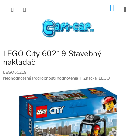
Prejsť
NÁKU
na
obsah
KOŠÍK
LEGO City 60219 Stavebný
nakladač
LEGO60219
Priemerné
Neohodnotené
Podrobnosti hodnotenia
Značka:
LEGO
hodnotenie
produktu
je
0,0
z
5
hviezdičiek.