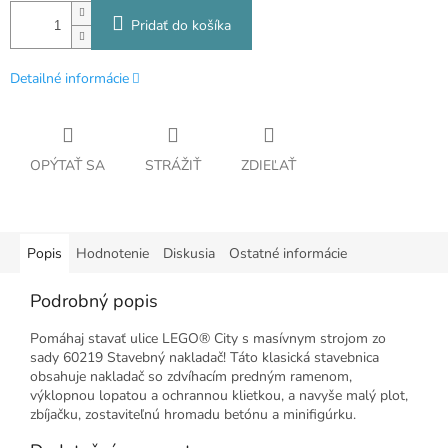
Pridať do košíka
Detailné informácie
OPÝTAŤ SA
STRÁŽIŤ
ZDIEĽAŤ
Popis
Hodnotenie
Diskusia
Ostatné informácie
Podrobný popis
Pomáhaj stavať ulice LEGO® City s masívnym strojom zo
sady 60219 Stavebný nakladač! Táto klasická stavebnica
obsahuje nakladač so zdvíhacím predným ramenom,
výklopnou lopatou a ochrannou klietkou, a navyše malý plot,
zbíjačku, zostaviteľnú hromadu betónu a minifigúrku.