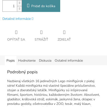
Pridať do košíka
Detailné informácie
OPÝTAŤ SA
STRÁŽIŤ
ZDIEĽAŤ
Popis
Hodnotenie
Diskusia
Ostatné informácie
Podrobný popis
Nazbieraj všetkých 16 jedinečných Lego minifigúrok z piatej
série! Každá minifigúrka má vlastné špeciálne príslušenstvo,
stojan a zberateľský letáčik. Minifigúrky sú inšpirované
filmami, športom, históriou, každodenným životom: Absolvent,
gladiátor, kráľovská stráž, eskimák, jaskynná žena, cklapec v
prevleku godzily, ošetrovateľka v ZOO, tesár, malý klaun,