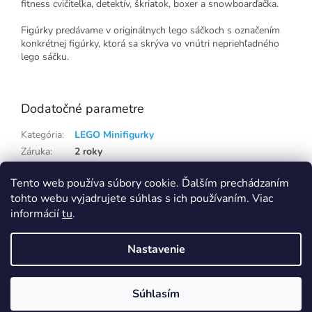
fitness cvičiteľka, detektív, škriatok, boxer a snowboarďačka.
Figúrky predávame v originálnych lego sáčkoch s označením
konkrétnej figúrky, ktorá sa skrýva vo vnútri nepriehľadného
lego sáčku.
Dodatočné parametre
Kategória
:
LEGO Minifigurky
Záruka
:
2 roky
Hmotnosť
:
0.21 kg
Tento web používa súbory cookie. Ďalším prechádzaním
EAN
:
5702014736788
tohto webu vyjadrujete súhlas s ich používaním. Viac
informácií
tu
.
Z
á
Nastavenie
p
Vytvoril Shoptet
Eshop na samostatné doméně Capi-cap.sk ukončujeme, nákup i pro
Slovensko přesunujeme na doménu Capi-cap.cz
ä
Ceny, dopravy ani nic jiného se pro vás nemění, naopak se rozšíří
t
sortiment. Pokud máte na SK eshopu věrnostní slevu, napište nám a
Súhlasím
Copyright 2026
Capi-cap.sk
. Všetky práva vyhradené.
i
zaktivujeme vám ji i na CZ shopu Capi-cap.cz