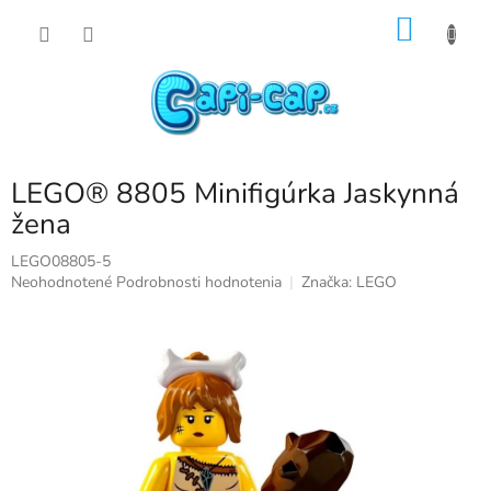
Prejsť
NÁKU
na
obsah
KOŠÍK
LEGO® 8805 Minifigúrka Jaskynná
žena
LEGO08805-5
Priemerné
Neohodnotené
Podrobnosti hodnotenia
Značka:
LEGO
hodnotenie
produktu
je
0,0
z
5
hviezdičiek.