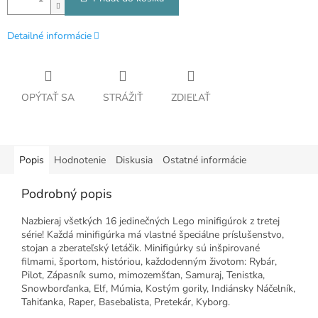
Detailné informácie
OPÝTAŤ SA
STRÁŽIŤ
ZDIEĽAŤ
Popis
Hodnotenie
Diskusia
Ostatné informácie
Podrobný popis
Nazbieraj všetkých 16 jedinečných Lego minifigúrok z tretej
série! Každá minifigúrka má vlastné špeciálne príslušenstvo,
stojan a zberateľský letáčik. Minifigúrky sú inšpirované
filmami, športom, históriou, každodenným životom: Rybár,
Pilot, Zápasník sumo, mimozemšťan, Samuraj, Tenistka,
Snowborďanka, Elf, Múmia, Kostým gorily, Indiánsky Náčelník,
Tahiťanka, Raper, Basebalista, Pretekár, Kyborg.