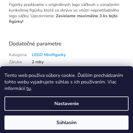
Figúrky predávame v originálnych lego sáčkoch s označením
konkrétnej figúrky, ktorá sa skrýva vo vnútri nepriehľadného
lego sáčku. Upozornenie:
Zasielame maximálne 3 ks tejto
figúrky!
Dodatočné parametre
Kategória
:
LEGO Minifigurky
Záruka
:
2 roky
Hmotnosť
:
0.21 kg
Tento web používa súbory cookie. Ďalším prechádzaním
EAN
:
5702014734722
tohto webu vyjadrujete súhlas s ich používaním. Viac
informácií
tu
.
Z
á
Nastavenie
p
Vytvoril Shoptet
Eshop na samostatné doméně Capi-cap.sk ukončujeme, nákup i pro
Slovensko přesunujeme na doménu Capi-cap.cz
ä
Ceny, dopravy ani nic jiného se pro vás nemění, naopak se rozšíří
t
sortiment. Pokud máte na SK eshopu věrnostní slevu, napište nám a
Súhlasím
Copyright 2026
Capi-cap.sk
. Všetky práva vyhradené.
i
zaktivujeme vám ji i na CZ shopu Capi-cap.cz
e