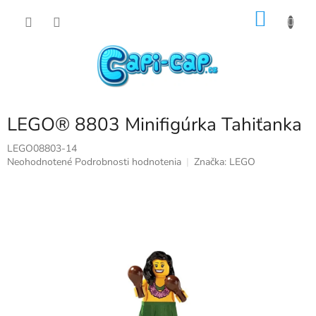
Prejsť
NÁKU
na
obsah
KOŠÍK
LEGO® 8803 Minifigúrka Tahiťanka
LEGO08803-14
Priemerné
Neohodnotené
Podrobnosti hodnotenia
Značka:
LEGO
hodnotenie
produktu
je
0,0
z
5
hviezdičiek.