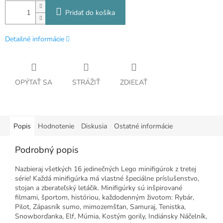
Pridať do košíka
Detailné informácie
OPÝTAŤ SA
STRÁŽIŤ
ZDIEĽAŤ
Popis
Hodnotenie
Diskusia
Ostatné informácie
Podrobný popis
Nazbieraj všetkých 16 jedinečných Lego minifigúrok z tretej
série! Každá minifigúrka má vlastné špeciálne príslušenstvo,
stojan a zberateľský letáčik. Minifigúrky sú inšpirované
filmami, športom, históriou, každodenným životom: Rybár,
Pilot, Zápasník sumo, mimozemšťan, Samuraj, Tenistka,
Snowborďanka, Elf, Múmia, Kostým gorily, Indiánsky Náčelník,