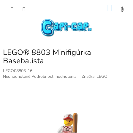
Prejsť
NÁKU
na
obsah
KOŠÍK
LEGO® 8803 Minifigúrka
Basebalista
LEGO08803-16
Priemerné
Neohodnotené
Podrobnosti hodnotenia
Značka:
LEGO
hodnotenie
produktu
je
0,0
z
5
hviezdičiek.