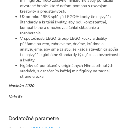
minifigúrok. Tieto zábavné miniatúrne sady ponúkajú
otvorené hranie, ktoré deťom pomáha s rozvojom
kreativity a predstavivosti.
Už od roku 1958 spĺňajú LEGO® kocky tie najvyššie
štandardy a kritériá kvality, aby boli konzistentné,
kompatibilné a umožňovali ľahké skladanie a
rozoberanie.
V spoločnosti LEGO Group LEGO kocky a dieliky
púšťame na zem, zahrievame, drvíme, krútime a
analyzujeme, aby sme zaistili, že každá stavebnica spĺňa
tie najvyššie globálne štandardy týkajúce sa bezpečnosti
a kvality.
Figúrky sú ponúkané v originálnych NEnastrihnutých
vreckách, s označením každej minifigúrky na zadnej
strane vrecka.
Novinka 2020
Vek: 5+
Lego71026
Dodatočné parametre