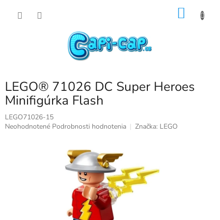
Prejsť
NÁKU
na
obsah
KOŠÍK
LEGO® 71026 DC Super Heroes
Minifigúrka Flash
LEGO71026-15
Priemerné
Neohodnotené
Podrobnosti hodnotenia
Značka:
LEGO
hodnotenie
produktu
je
0,0
z
5
hviezdičiek.