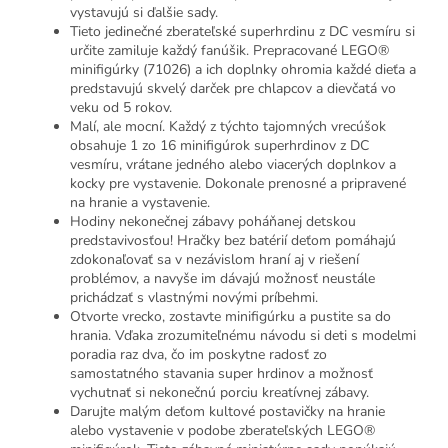
vystavujú si ďalšie sady.
Tieto jedinečné zberateľské superhrdinu z DC vesmíru si
určite zamiluje každý fanúšik. Prepracované LEGO®
minifigúrky (71026) a ich doplnky ohromia každé dieťa a
predstavujú skvelý darček pre chlapcov a dievčatá vo
veku od 5 rokov.
Malí, ale mocní. Každý z týchto tajomných vrecúšok
obsahuje 1 zo 16 minifigúrok superhrdinov z DC
vesmíru, vrátane jedného alebo viacerých doplnkov a
kocky pre vystavenie. Dokonale prenosné a pripravené
na hranie a vystavenie.
Hodiny nekonečnej zábavy poháňanej detskou
predstavivosťou! Hračky bez batérií deťom pomáhajú
zdokonaľovať sa v nezávislom hraní aj v riešení
problémov, a navyše im dávajú možnosť neustále
prichádzať s vlastnými novými príbehmi.
Otvorte vrecko, zostavte minifigúrku a pustite sa do
hrania. Vďaka zrozumiteľnému návodu si deti s modelmi
poradia raz dva, čo im poskytne radosť zo
samostatného stavania super hrdinov a možnosť
vychutnať si nekonečnú porciu kreatívnej zábavy.
Darujte malým deťom kultové postavičky na hranie
alebo vystavenie v podobe zberateľských LEGO®