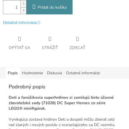
Pridať do košíka
Detailné informácie
OPÝTAŤ SA
STRÁŽIŤ
ZDIEĽAŤ
Popis
Hodnotenie
Diskusia
Ostatné informácie
Podrobný popis
Deti a fanúšikovia superhrdinov si zamilujú tieto úžasné
zberateľské sady (71026) DC Super Heroes zo série
LEGO® minifigúrok.
Vynikajúca zostava hrdinov Deti a dospelí môžu zbierať celý
rad starých i nových postáv z rozrastajúceho sa DC vesmíru.