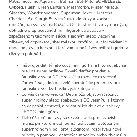
Patria medzi ne Aquaman, Batman, Bat-Mite, BUMBLEBEE,
Cyborg, Flash, Green Lantern, Metamorph, Mister Miracle,
Sinestro, Wonder Woman, Superman, Joker, Huntress,
Cheetah ™ a Stargirl™. Vzrušujúce doplnky a kocka
umožňujúca vystavenie Každá z týchto starostlivo vyrobených,
dôkladne prepracovaných minifigúrok sa dodáva v
zapečatenom tajomnom sáčku s jedným alebo viacerými
zábavnými doplnkami, zberateľskou brožúrou s informáciami o
danej postave a kockou, ktorá vám umožní vystaviť si figúrku v
rôznych polohách.
Inšpirujte deti týmito cool minifigúrkami k tomu, aby sa
hrali na super hrdinov. Skvelý darček pre deti a
fanúšikov sveta DC. Hra začína rozbalením vrecka!
Zároveň sa jedná o skvelé zberateľské predmety pre
fanúšikov všetkých vekových kategórií.
Čo vás čaká vo vrecku? Deti môžu objavovať rôznych
super hrdinov alebo zbabelcov z DC vesmíru, s ktorými
sa doposiaľ nestretli, a pridať si ich do svojej zbierky
LEGO® minifigúrok.
Tieto úžasné postavy sa skvele hodia pre nezávislé
hranie, pri ktorom deti pomáhajú svojim obľúbeným
superhrdinom v boji proti zločincom, rozprávajú nové
príbehy s pomocou ostatných modelov alebo zbierajú a