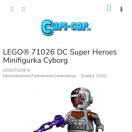
Prejsť
NÁKU
na
obsah
KOŠÍK
LEGO® 71026 DC Super Heroes
Minifigurka Cyborg
LEGO71026-9
Priemerné
Neohodnotené
Podrobnosti hodnotenia
Značka:
LEGO
hodnotenie
produktu
je
0,0
z
5
hviezdičiek.