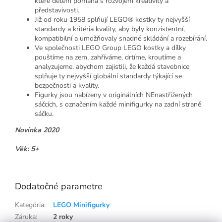
které dětem pomáhá s rozvojem kreativity a
představivosti.
Již od roku 1958 splňují LEGO® kostky ty nejvyšší
standardy a kritéria kvality, aby byly konzistentní,
kompatibilní a umožňovaly snadné skládání a rozebírání.
Ve společnosti LEGO Group LEGO kostky a dílky
pouštíme na zem, zahříváme, drtíme, kroutíme a
analyzujeme, abychom zajistili, že každá stavebnice
splňuje ty nejvyšší globální standardy týkající se
bezpečnosti a kvality.
Figurky jsou nabízeny v originálních NEnastřižených
sáčcích, s označením každé minifigurky na zadní straně
sáčku.
Novinka 2020
Věk: 5+
Lego71026
Dodatočné parametre
Kategória
:
LEGO Minifigurky
Záruka
:
2 roky