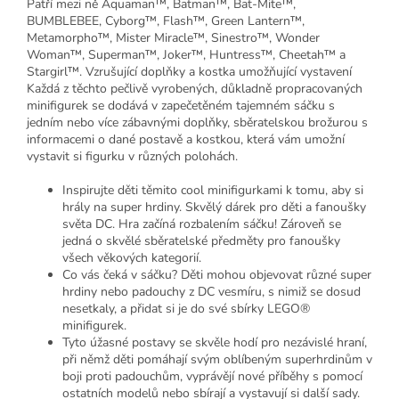
Patří mezi ně Aquaman™, Batman™, Bat-Mite™,
BUMBLEBEE, Cyborg™, Flash™, Green Lantern™,
Metamorpho™, Mister Miracle™, Sinestro™, Wonder
Woman™, Superman™, Joker™, Huntress™, Cheetah™ a
Stargirl™. Vzrušující doplňky a kostka umožňující vystavení
Každá z těchto pečlivě vyrobených, důkladně propracovaných
minifigurek se dodává v zapečetěném tajemném sáčku s
jedním nebo více zábavnými doplňky, sběratelskou brožurou s
informacemi o dané postavě a kostkou, která vám umožní
vystavit si figurku v různých polohách.
Inspirujte děti těmito cool minifigurkami k tomu, aby si
hrály na super hrdiny. Skvělý dárek pro děti a fanoušky
světa DC. Hra začíná rozbalením sáčku! Zároveň se
jedná o skvělé sběratelské předměty pro fanoušky
všech věkových kategorií.
Co vás čeká v sáčku? Děti mohou objevovat různé super
hrdiny nebo padouchy z DC vesmíru, s nimiž se dosud
nesetkaly, a přidat si je do své sbírky LEGO®
minifigurek.
Tyto úžasné postavy se skvěle hodí pro nezávislé hraní,
při němž děti pomáhají svým oblíbeným superhrdinům v
boji proti padouchům, vyprávějí nové příběhy s pomocí
ostatních modelů nebo sbírají a vystavují si další sady.