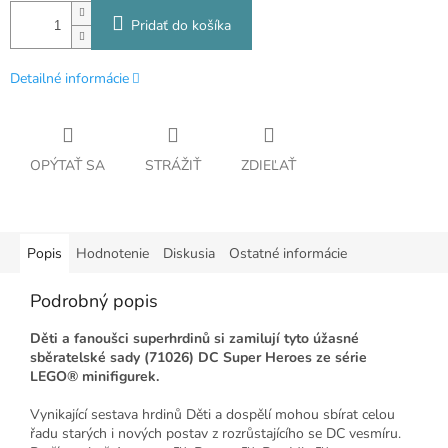
Pridať do košíka
Detailné informácie
OPÝTAŤ SA
STRÁŽIŤ
ZDIEĽAŤ
Popis
Hodnotenie
Diskusia
Ostatné informácie
Podrobný popis
Děti a fanoušci superhrdinů si zamilují tyto úžasné
sběratelské sady (71026) DC Super Heroes ze série
LEGO® minifigurek.
Vynikající sestava hrdinů Děti a dospělí mohou sbírat celou
řadu starých i nových postav z rozrůstajícího se DC vesmíru.