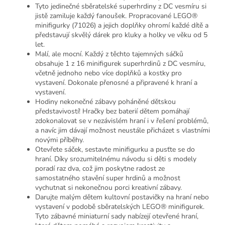
Tyto jedinečné sběratelské superhrdiny z DC vesmíru si
jistě zamiluje každý fanoušek. Propracované LEGO®
minifigurky (71026) a jejich doplňky ohromí každé dítě a
představují skvělý dárek pro kluky a holky ve věku od 5
let.
Malí, ale mocní. Každý z těchto tajemných sáčků
obsahuje 1 z 16 minifigurek superhrdinů z DC vesmíru,
včetně jednoho nebo více doplňků a kostky pro
vystavení. Dokonale přenosné a připravené k hraní a
vystavení.
Hodiny nekonečné zábavy poháněné dětskou
představivostí! Hračky bez baterií dětem pomáhají
zdokonalovat se v nezávislém hraní i v řešení problémů,
a navíc jim dávají možnost neustále přicházet s vlastními
novými příběhy.
Otevřete sáček, sestavte minifigurku a pusťte se do
hraní. Díky srozumitelnému návodu si děti s modely
poradí raz dva, což jim poskytne radost ze
samostatného stavění super hrdinů a možnost
vychutnat si nekonečnou porci kreativní zábavy.
Darujte malým dětem kultovní postavičky na hraní nebo
vystavení v podobě sběratelských LEGO® minifigurek.
Tyto zábavné miniaturní sady nabízejí otevřené hraní,