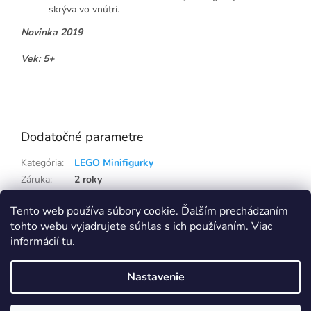
skrýva vo vnútri.
Novinka 2019
Vek: 5+
Lego71024
Dodatočné parametre
Kategória
:
LEGO Minifigurky
Záruka
:
2 roky
Hmotnosť
:
0.21 kg
Tento web používa súbory cookie. Ďalším prechádzaním
EAN
:
5702016369298
tohto webu vyjadrujete súhlas s ich používaním. Viac
informácií
tu
.
Z
á
Nastavenie
p
Vytvoril Shoptet
Eshop na samostatné doméně Capi-cap.sk ukončujeme, nákup i pro
Slovensko přesunujeme na doménu Capi-cap.cz
ä
Ceny, dopravy ani nic jiného se pro vás nemění, naopak se rozšíří