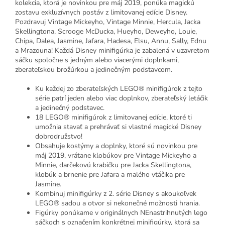
kolekcia, ktorá je novinkou pre máj 2019, ponúka magickú
zostavu exkluzívnych postáv z limitovanej edície Disney.
Pozdravuj Vintage Mickeyho, Vintage Minnie, Hercula, Jacka
Skellingtona, Scrooge McDucka, Hueyho, Deweyho, Louie,
Chipa, Dalea, Jasmine, Jafara, Hadesa, Elsu, Annu, Sally, Ednu
a Mrazouna! Každá Disney minifigúrka je zabalená v uzavretom
sáčku spoločne s jedným alebo viacerými doplnkami,
zberateľskou brožúrkou a jedinečným podstavcom.
Ku každej zo zberateľských LEGO® minifigúrok z tejto
série patrí jeden alebo viac doplnkov, zberateľský letáčik
a jedinečný podstavec.
18 LEGO® minifigúrok z limitovanej edície, ktoré ti
umožnia stavať a prehrávať si vlastné magické Disney
dobrodružstvo!
Obsahuje kostýmy a doplnky, ktoré sú novinkou pre
máj 2019, vrátane klobúkov pre Vintage Mickeyho a
Minnie, darčekovú krabičku pre Jacka Skellingtona,
klobúk a brnenie pre Jafara a malého vtáčika pre
Jasmine.
Kombinuj minifigúrky z 2. série Disney s akoukoľvek
LEGO® sadou a otvor si nekonečné možnosti hrania.
Figúrky ponúkame v originálnych NEnastrihnutých lego
sáčkoch s označením konkrétnej minifigúrky, ktorá sa