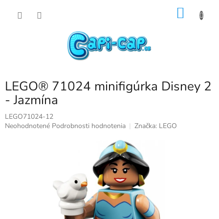
Prejsť
NÁKU
na
obsah
KOŠÍK
LEGO® 71024 minifigúrka Disney 2
- Jazmína
LEGO71024-12
Priemerné
Neohodnotené
Podrobnosti hodnotenia
Značka:
LEGO
hodnotenie
produktu
je
0,0
z
5
hviezdičiek.