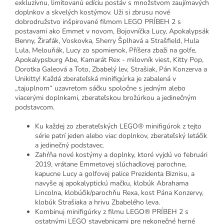
exkluzívnu, limitovanú edíciu postáv s množstvom zaujímavých
doplnkov a skvelých kostýmov. Uži si zbrusu nové
dobrodružstvo inšpirované filmom LEGO PRÍBEH 2 s
postavami ako Emmet v novom, Bojovníčka Lucy, Apokalypsák
Benny, Žirafák, Voskovka, Sherry Šplhavá a Strašfield, Hula
Lula, Melouňák, Lucy zo spomienok, Příšera zbaži na golfe,
Apokalypsburg Abe, Kamarát Rex - milovník viest, Kitty Pop,
Dorotka Galeová a Toto, Zbabelý lev, Strašiak, Pán Konzerva a
Unikitty! Každá zberateľská minifigúrka je zabalená v
„tajuplnom“ uzavretom sáčku spoločne s jedným alebo
viacerými doplnkami, zberateľskou brožúrkou a jedinečným
podstavcom.
Ku každej zo zberateľských LEGO® minifigúrok z tejto
série patrí jeden alebo viac doplnkov, zberateľský letáčik
a jedinečný podstavec.
Zahŕňa nové kostýmy a doplnky, ktoré vyjdú vo februári
2019, vrátane Emmetovej slúchadlovej parochne,
kapucne Lucy a golfovej palice Prezidenta Biznisu, a
navyše aj apokalyptickú mačku, klobúk Abrahama
Lincolna, klobúčik/parochňu Rexa, kost Pána Konzervy,
klobúk Strašiaka a hrivu Zbabelého leva.
Kombinuj minifigúrky z filmu LEGO® PRÍBEH 2 s
ostatnými LEGO stavebnicami pre nekonečné herné