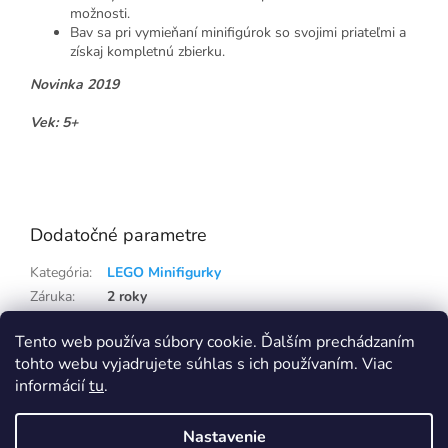
možnosti.
Bav sa pri vymieňaní minifigúrok so svojimi priateľmi a
získaj kompletnú zbierku.
Novinka 2019
Vek: 5+
Lego71023
Dodatočné parametre
Kategória
:
LEGO Minifigurky
Záruka
:
2 roky
Hmotnosť
:
0.21 kg
Tento web používa súbory cookie. Ďalším prechádzaním
EAN
:
5702016369274
tohto webu vyjadrujete súhlas s ich používaním. Viac
informácií
tu
.
Z
á
Nastavenie
p
Vytvoril Shoptet
Eshop na samostatné doméně Capi-cap.sk ukončujeme, nákup i pro