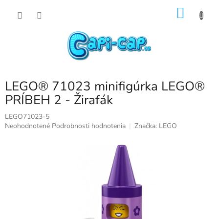
Prejsť
NÁKU
na
obsah
KOŠÍK
LEGO® 71023 minifigúrka LEGO®
PRÍBEH 2 - Žirafák
LEGO71023-5
Priemerné
Neohodnotené
Podrobnosti hodnotenia
Značka:
LEGO
hodnotenie
produktu
je
0,0
z
5
hviezdičiek.