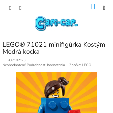
Prejsť
NÁKU
na
obsah
KOŠÍK
LEGO® 71021 minifigúrka Kostým
Modrá kocka
LEGO71021-3
Priemerné
Neohodnotené
Podrobnosti hodnotenia
Značka:
LEGO
hodnotenie
produktu
je
0,0
z
5
hviezdičiek.