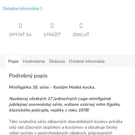
Detailné informácie
OPÝTAŤ SA
STRÁŽIŤ
ZDIEĽAŤ
Popis
Hodnotenie
Diskusia
Ostatné informácie
Podrobný popis
Minifigúrka 18. série - Kostým Modrá kocka.
Nazbieraj všetkých 17 jedinečných Lego minifigúrok
jubilejnej osemnástej série, vrátane vzácnej retro figúrky
klasického policajta, repliky z roku 1978!
Táto sviatočná séria zábavných zberateľských kúskov prináša
celý rad úžasných doplnkov a kostýmov a obsahuje široký
výber postáv v pestrofarebných oblekoch, pripravených