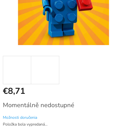
€8,71
Jednotková
Momentálně nedostupné
cena:
Možnosti doručenia
Položka bola vypredaná…