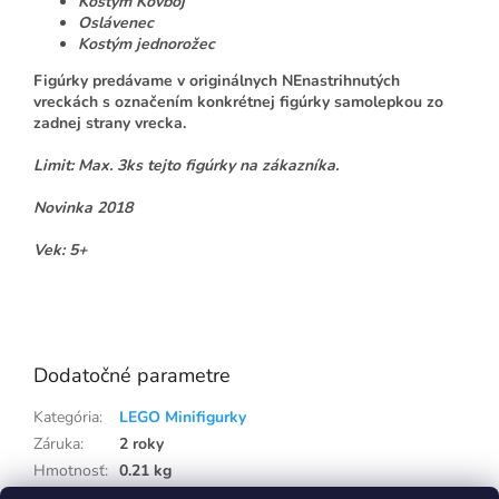
Kostým Kovboj
Oslávenec
Kostým jednorožec
Figúrky predávame v originálnych NEnastrihnutých
vreckách s označením konkrétnej figúrky samolepkou zo
zadnej strany vrecka.
Limit: Max. 3ks tejto figúrky na zákazníka.
Novinka 2018
Vek: 5+
Lego71021
Dodatočné parametre
Kategória
:
LEGO Minifigurky
Záruka
:
2 roky
Hmotnosť
:
0.21 kg
EAN
:
5702016108651