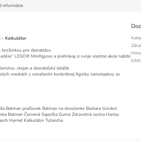
é informácie
Dod
Kate
 - Kalkulátor
Záru
 brožúrkou pre zberateľov.
Hmo
j edície“ LEGO® Minifigures a prehrávaj si svoje vlastné akcie nabité
EAN
enstvo, stojan a zberateľský letáčik.
utých vreckách s označením konkrétnej figúrky samolepkou zo
íla Batman pračlovek Batman na dovolenke Barbara Gordon
nka Batman Červená čiapočka Guma Zdravotná sestra Harley
rch Harriet Kalkulátor Tutancha