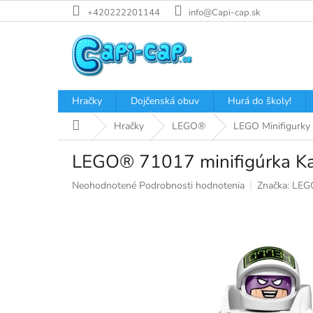
Prejsť
+420222201144
info@Capi-cap.sk
na
obsah
Hračky
Dojčenská obuv
Hurá do školy!
Domov
Hračky
LEGO®
LEGO Minifigurky
LEGO® 71017 minifigúrka Ka
Priemerné
Neohodnotené
Podrobnosti hodnotenia
Značka:
LEG
hodnotenie
produktu
je
0,0
z
5
hviezdičiek.