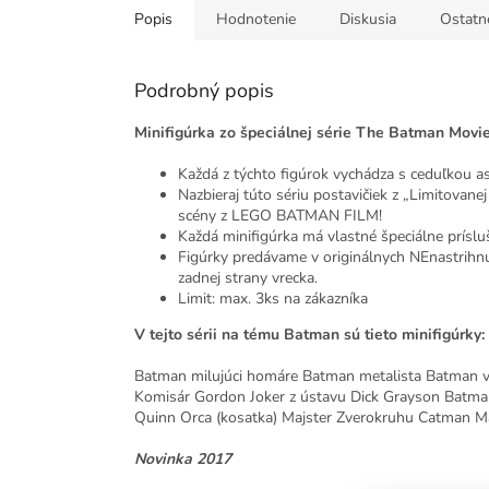
Popis
Hodnotenie
Diskusia
Ostatn
Podrobný popis
Minifigúrka zo špeciálnej série The Batman Movie
Každá z týchto figúrok vychádza s ceduľkou as
Nazbieraj túto sériu postavičiek z „Limitovane
scény z LEGO BATMAN FILM!
Každá minifigúrka má vlastné špeciálne prísluš
Figúrky predávame v originálnych NEnastrihn
zadnej strany vrecka.
Limit: max. 3ks na zákazníka
V tejto sérii na tému Batman sú tieto minifigúrky:
Batman milujúci homáre Batman metalista Batman v
Komisár Gordon Joker z ústavu Dick Grayson Batma
Quinn Orca (kosatka) Majster Zverokruhu Catman Ma
Novinka 2017