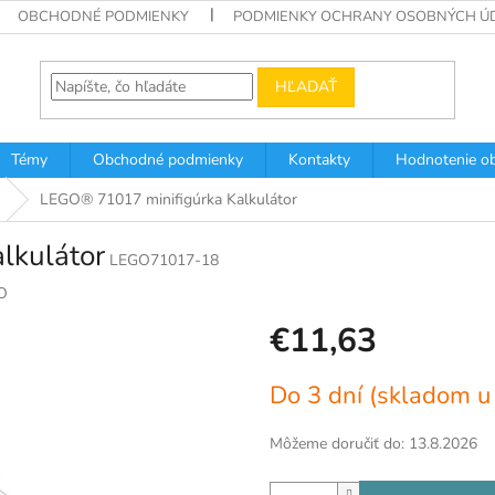
OBCHODNÉ PODMIENKY
PODMIENKY OCHRANY OSOBNÝCH Ú
HĽADAŤ
Témy
Obchodné podmienky
Kontakty
Hodnotenie o
LEGO® 71017 minifigúrka Kalkulátor
lkulátor
LEGO71017-18
O
€11,63
Jednotková
Do 3 dní (skladom u
cena:
Môžeme doručiť do:
13.8.2026