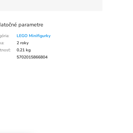
atočné parametre
gória
:
LEGO Minifigurky
ka
:
2 roky
tnosť
:
0.21 kg
:
5702015866804