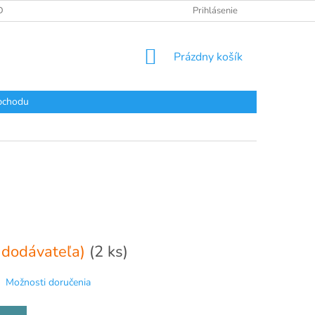
DAJOV
Prihlásenie
NÁKUPNÝ
Prázdny košík
KOŠÍK
bchodu
 dodávateľa)
(2 ks)
Možnosti doručenia