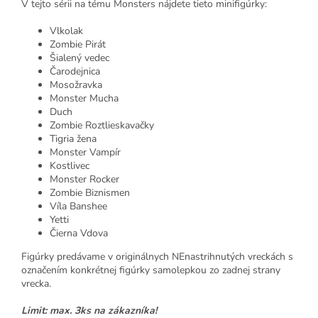
V tejto sérii na tému Monsters nájdete tieto minifigúrky:
Vlkolak
Zombie Pirát
Šialený vedec
Čarodejnica
Mosožravka
Monster Mucha
Duch
Zombie Roztlieskavačky
Tigria žena
Monster Vampír
Kostlivec
Monster Rocker
Zombie Biznismen
Víla Banshee
Yetti
Čierna Vdova
Figúrky predávame v originálnych NEnastrihnutých vreckách s
označením konkrétnej figúrky samolepkou zo zadnej strany
vrecka.
Limit: max. 3ks na zákazníka!