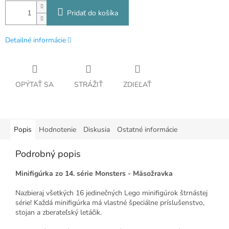
Pridať do košíka
Detailné informácie
OPÝTAŤ SA
STRÁŽIŤ
ZDIEĽAŤ
Popis
Hodnotenie
Diskusia
Ostatné informácie
Podrobný popis
Minifigúrka zo 14. série Monsters - Mäsožravka
Nazbieraj všetkých 16 jedinečných Lego minifigúrok štrnástej
série! Každá minifigúrka má vlastné špeciálne príslušenstvo,
stojan a zberateľský letáčik.