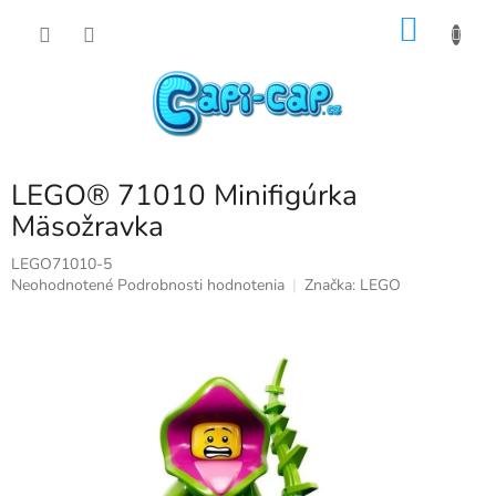
Prejsť
NÁKU
na
obsah
KOŠÍK
LEGO® 71010 Minifigúrka
Mäsožravka
LEGO71010-5
Priemerné
Neohodnotené
Podrobnosti hodnotenia
Značka:
LEGO
hodnotenie
produktu
je
0,0
z
5
hviezdičiek.