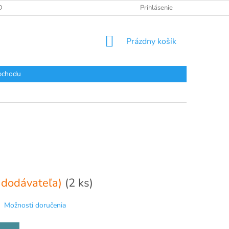
DAJOV
Prihlásenie
NÁKUPNÝ
Prázdny košík
KOŠÍK
bchodu
 dodávateľa)
(2 ks)
Možnosti doručenia