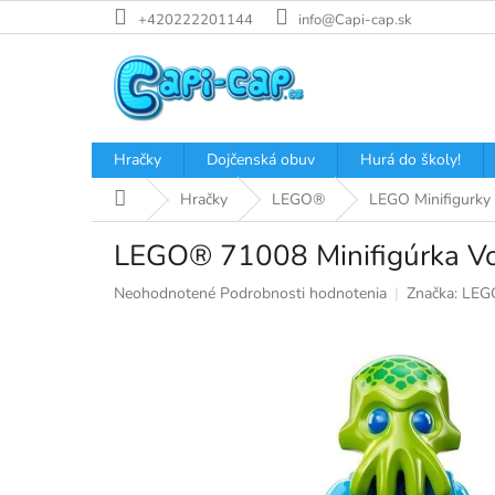
Prejsť
+420222201144
info@Capi-cap.sk
na
obsah
Hračky
Dojčenská obuv
Hurá do školy!
Domov
Hračky
LEGO®
LEGO Minifigurky
LEGO® 71008 Minifigúrka Vo
Priemerné
Neohodnotené
Podrobnosti hodnotenia
Značka:
LEG
hodnotenie
produktu
je
0,0
z
5
hviezdičiek.