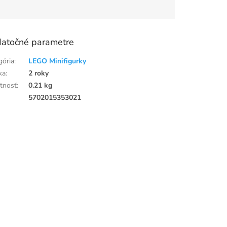
atočné parametre
gória
:
LEGO Minifigurky
ka
:
2 roky
tnosť
:
0.21 kg
:
5702015353021