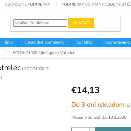
OBCHODNÉ PODMIENKY
PODMIENKY OCHRANY OSOBNÝCH Ú
HĽADAŤ
Témy
Obchodné podmienky
Kontakty
Hodnotenie o
LEGO® 71008 Minifigúrka Votrelec
trelec
LEGO71008-7
O
€14,13
Jednotková
Do 3 dní (skladom u
cena:
Môžeme doručiť do:
13.8.2026