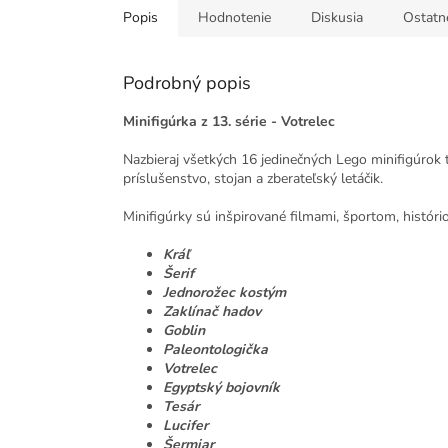
Popis
Hodnotenie
Diskusia
Ostatn
Podrobný popis
Minifigúrka z 13. série - Votrelec
Nazbieraj všetkých 16 jedinečných Lego minifigúrok t
príslušenstvo, stojan a zberateľský letáčik.
Minifigúrky sú inšpirované filmami, športom, histór
Kráľ
Šerif
Jednorožec kostým
Zaklínač hadov
Goblin
Paleontologička
Votrelec
Egyptský bojovník
Tesár
Lucifer
Šermiar