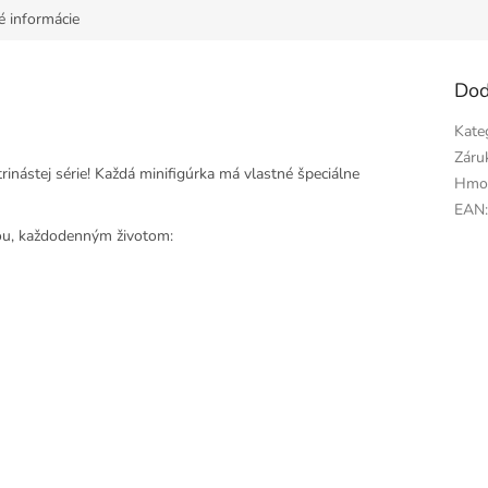
é informácie
Dod
Kate
Záru
rinástej série! Každá minifigúrka má vlastné špeciálne
Hmo
EAN
iou, každodenným životom: