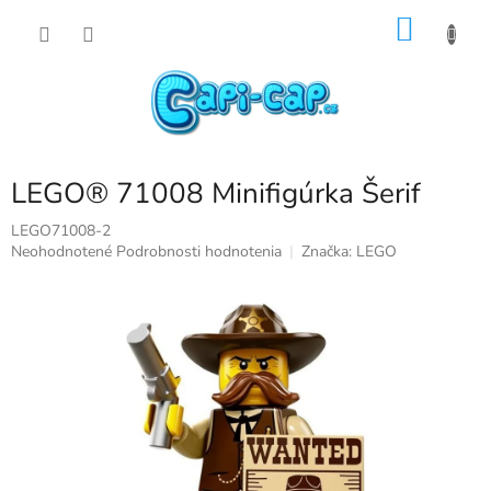
Prejsť
NÁKU
na
obsah
KOŠÍK
LEGO® 71008 Minifigúrka Šerif
LEGO71008-2
Priemerné
Neohodnotené
Podrobnosti hodnotenia
Značka:
LEGO
hodnotenie
produktu
je
0,0
z
5
hviezdičiek.