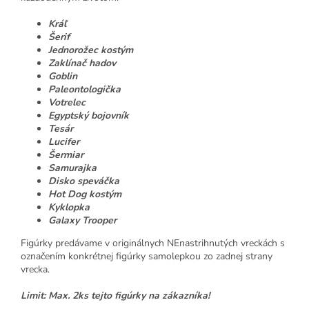
Kráľ
Šerif
Jednorožec kostým
Zaklínač hadov
Goblin
Paleontologička
Votrelec
Egyptský bojovník
Tesár
Lucifer
Šermiar
Samurajka
Disko speváčka
Hot Dog kostým
Kyklopka
Galaxy Trooper
Figúrky predávame v originálnych NEnastrihnutých vreckách s
označením konkrétnej figúrky samolepkou zo zadnej strany
vrecka.
Limit: Max. 2ks tejto figúrky na zákazníka!