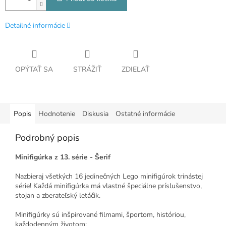
Detailné informácie
OPÝTAŤ SA
STRÁŽIŤ
ZDIEĽAŤ
Popis
Hodnotenie
Diskusia
Ostatné informácie
Podrobný popis
Minifigúrka z 13. série - Šerif
Nazbieraj všetkých 16 jedinečných Lego minifigúrok trinástej
série! Každá minifigúrka má vlastné špeciálne príslušenstvo,
stojan a zberateľský letáčik.
Minifigúrky sú inšpirované filmami, športom, históriou,
každodenným životom: