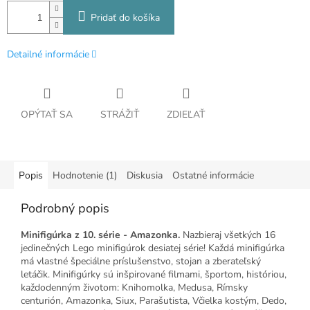
Pridať do košíka
Detailné informácie
OPÝTAŤ SA
STRÁŽIŤ
ZDIEĽAŤ
Popis
Hodnotenie (1)
Diskusia
Ostatné informácie
Podrobný popis
Minifigúrka z 10. série - Amazonka.
Nazbieraj všetkých 16
jedinečných Lego minifigúrok desiatej série! Každá minifigúrka
má vlastné špeciálne príslušenstvo, stojan a zberateľský
letáčik. Minifigúrky sú inšpirované filmami, športom, históriou,
každodenným životom: Knihomolka, Medusa, Rímsky
centurión, Amazonka, Siux, Parašutista, Včielka kostým, Dedo,