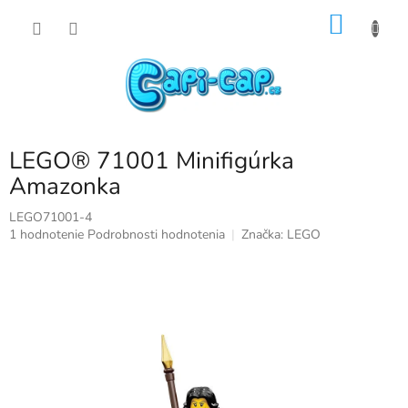
Prejsť
NÁKU
na
obsah
KOŠÍK
LEGO® 71001 Minifigúrka
Amazonka
LEGO71001-4
Priemerné
1 hodnotenie
Podrobnosti hodnotenia
Značka:
LEGO
hodnotenie
produktu
je
5,0
z
5
hviezdičiek.