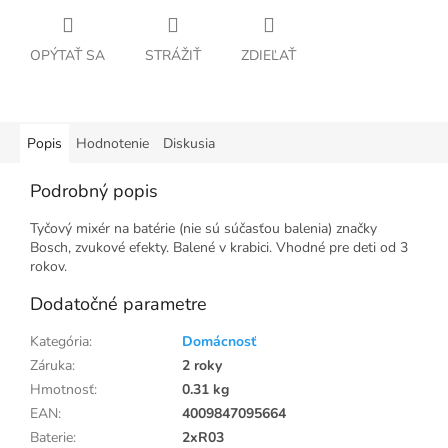
OPÝTAŤ SA
STRÁŽIŤ
ZDIEĽAŤ
Popis
Hodnotenie
Diskusia
Podrobný popis
Tyčový mixér na batérie (nie sú súčasťou balenia) značky
Bosch, zvukové efekty. Balené v krabici. Vhodné pre deti od 3
rokov.
Dodatočné parametre
Kategória
:
Domácnosť
Záruka
:
2 roky
Hmotnosť
:
0.31 kg
EAN
:
4009847095664
Baterie
:
2xR03