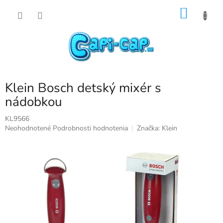
Prejsť
NÁKU
na
obsah
KOŠÍK
Klein Bosch detský mixér s
nádobkou
KL9566
Priemerné
Neohodnotené
Podrobnosti hodnotenia
Značka:
Klein
hodnotenie
produktu
je
0,0
z
5
hviezdičiek.