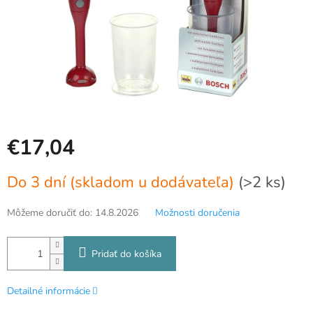
€17,04
Jednotková
Do 3 dní (skladom u dodávateľa)
(>2 ks)
cena:
Môžeme doručiť do:
14.8.2026
Možnosti doručenia
Pridať do košíka
Detailné informácie