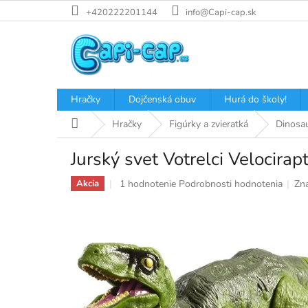
Prejsť
+420222201144
info@Capi-cap.sk
na
obsah
Hračky
Dojčenská obuv
Hurá do školy!
Domov
Hračky
Figúrky a zvieratká
Dinosa
Jurský svet Votrelci Velocirap
Priemerné
1 hodnotenie
Podrobnosti hodnotenia
Zn
Akcia
hodnotenie
produktu
je
5,0
z
5
hviezdičiek.