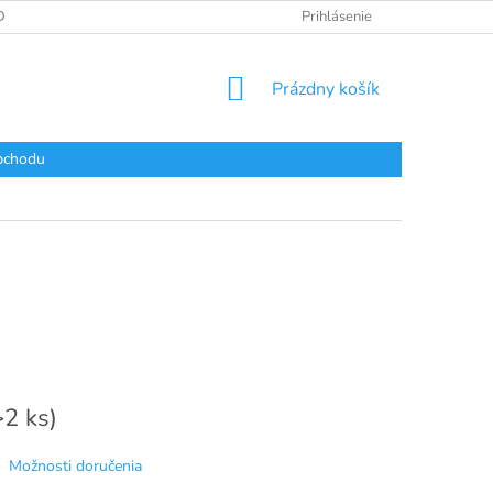
DAJOV
Prihlásenie
NÁKUPNÝ
Prázdny košík
KOŠÍK
bchodu
>2 ks)
Možnosti doručenia