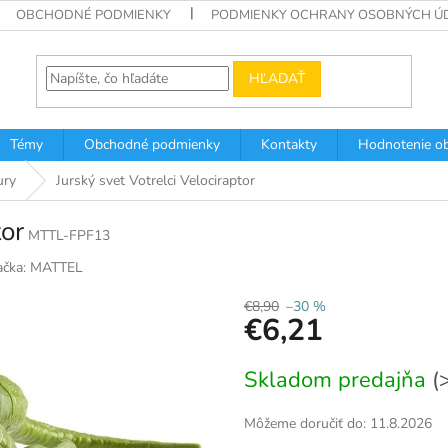
OBCHODNÉ PODMIENKY
PODMIENKY OCHRANY OSOBNÝCH Ú
HĽADAŤ
Témy
Obchodné podmienky
Kontakty
Hodnotenie o
ury
Jurský svet Votrelci Velociraptor
tor
MTTL-FPF13
ačka:
MATTEL
€8,90
–30 %
€6,21
Jednotková
Skladom predajňa
(
cena:
Môžeme doručiť do:
11.8.2026