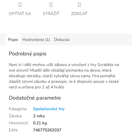
OPÝTAŤ SA
STRÁŽIŤ
ZDIEĽAŤ
Popis
Hodnotenie (1)
Diskusia
Podrobný popis
Nyní si i děti mohou užít zábavu a vzrušení z hry Scrabble na
své úrovni! Mladší děti skládají písmenka na desce, která
obsahuje obrázky, starší vytvářejí slova samy. Hra pomáhá
zlepšit slovní zásobu a pravopis. Je k dispozici pouze v české
verzi a určena pro 2 až 4 hráče.
Dodatočné parametre
Kategória
:
Spoločenské hry
Záruka
:
2 roky
Hmotnosť
:
0.21 kg
EAN
:
746775262037