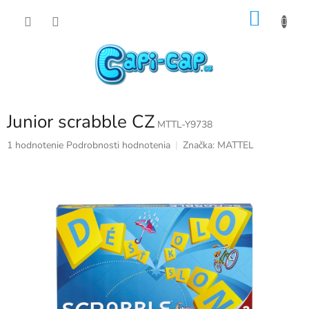
Prejsť
NÁKU
na
obsah
KOŠÍK
Junior scrabble CZ
MTTL-Y9738
Priemerné
1 hodnotenie
Podrobnosti hodnotenia
Značka:
MATTEL
hodnotenie
produktu
je
5,0
z
5
hviezdičiek.