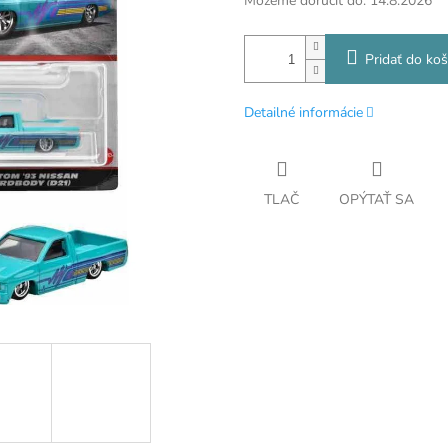
Môžeme doručiť do:
14.8.2026
Pridať do koš
Detailné informácie
TLAČ
OPÝTAŤ SA