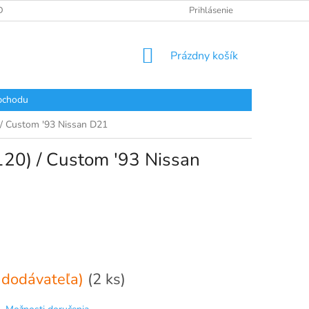
DAJOV
Prihlásenie
NÁKUPNÝ
Prázdny košík
KOŠÍK
bchodu
/ Custom '93 Nissan D21
20) / Custom '93 Nissan
 dodávateľa)
(2 ks)