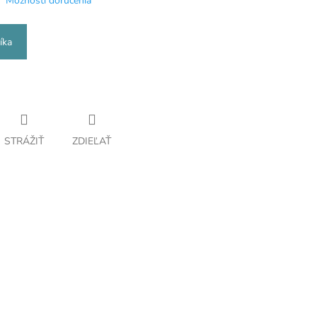
Možnosti doručenia
íka
STRÁŽIŤ
ZDIEĽAŤ