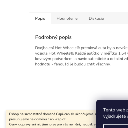
Popis
Hodnotenie
Diskusia
Podrobný popis
Dvojbalení Hot Wheels® prémiová auta bylo navrženo
vozidla Hot Wheels®. Každé autíčko v měřítku 1:64 
kovovým podvozkem, a navíc autentické a detailní zdo
hodnotu - fanoušci je budou chtít všechny.
Tento web p
Eshop na samostatné doméně Capi-cap.sk ukončujeme, nákup i pro Slovensk
vyjadrujete 
přesunujeme na doménu Capi-cap.cz
Z
Ceny, dopravy ani nic jiného se pro vás nemění, naopak se rozšíří sortiment.