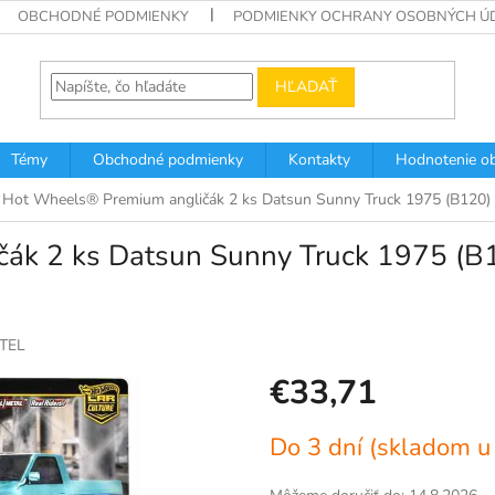
OBCHODNÉ PODMIENKY
PODMIENKY OCHRANY OSOBNÝCH Ú
HĽADAŤ
Témy
Obchodné podmienky
Kontakty
Hodnotenie o
Hot Wheels® Premium angličák 2 ks Datsun Sunny Truck 1975 (B120) 
ák 2 ks Datsun Sunny Truck 1975 (B1
TEL
€33,71
Jednotková
Do 3 dní (skladom u
cena: