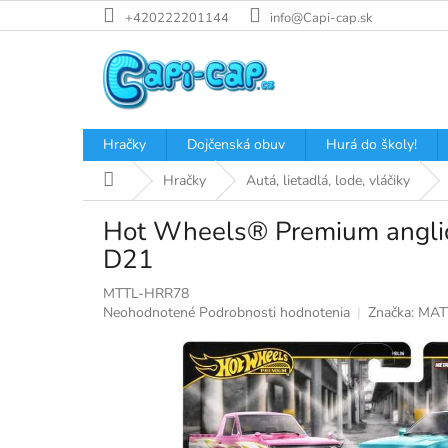
Prejsť
+420222201144
info@Capi-cap.sk
na
obsah
Hračky
Dojčenská obuv
Hurá do školy!
Domov
Hračky
Autá, lietadlá, lode, vláčiky
Hot Wheels® Premium anglič
D21
MTTL-HRR78
Priemerné
Neohodnotené
Podrobnosti hodnotenia
Značka:
MAT
hodnotenie
produktu
je
0,0
z
5
hviezdičiek.