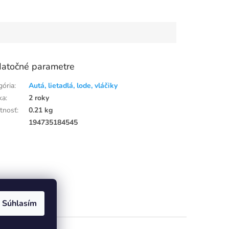
atočné parametre
gória
:
Autá, lietadlá, lode, vláčiky
ka
:
2 roky
tnosť
:
0.21 kg
:
194735184545
Súhlasím