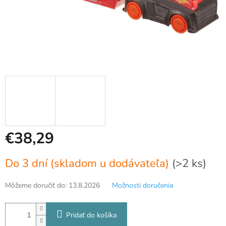
€38,29
Jednotková
Do 3 dní (skladom u dodávateľa)
(>2 ks)
cena:
Môžeme doručiť do:
13.8.2026
Možnosti doručenia
Pridať do košíka