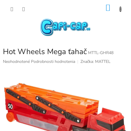
Prejsť
NÁKU
na
obsah
KOŠÍK
Hot Wheels Mega ťahač
MTTL-GHR48
Priemerné
Neohodnotené
Podrobnosti hodnotenia
Značka:
MATTEL
hodnotenie
produktu
je
0,0
z
5
hviezdičiek.