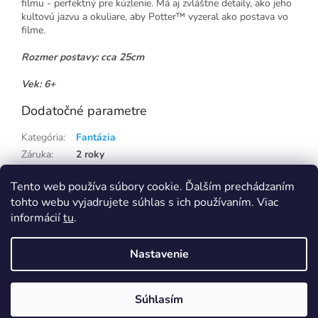
filmu - perfektný pre kúzlenie. Má aj zvláštne detaily, ako jeho
kultovú jazvu a okuliare, aby Potter™ vyzeral ako postava vo
filme.
Rozmer postavy: cca 25cm
Vek: 6+
Dodatočné parametre
Kategória
:
Fantázia
Záruka
:
2 roky
Hmotnosť
:
0.21 kg
Tento web používa súbory cookie. Ďalším prechádzaním
EAN
:
887961707175
tohto webu vyjadrujete súhlas s ich používaním. Viac
informácií
tu
.
Z
á
Nastavenie
p
Vytvoril Shoptet
Eshop na samostatné doméně Capi-cap.sk ukončujeme, nákup i pro
Slovensko přesunujeme na doménu Capi-cap.cz
ä
Ceny, dopravy ani nic jiného se pro vás nemění, naopak se rozšíří
t
sortiment. Pokud máte na SK eshopu věrnostní slevu, napište nám a
Súhlasím
Copyright 2026
Capi-cap.sk
. Všetky práva vyhradené.
i
zaktivujeme vám ji i na CZ shopu Capi-cap.cz