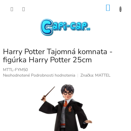
Prejsť
NÁKU
na
obsah
KOŠÍK
Harry Potter Tajomná komnata -
figúrka Harry Potter 25cm
MTTL-FYM50
Priemerné
Neohodnotené
Podrobnosti hodnotenia
Značka:
MATTEL
hodnotenie
produktu
je
0,0
z
5
hviezdičiek.