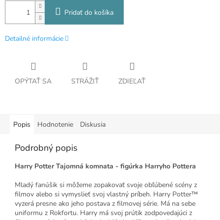
Pridať do košíka
Detailné informácie
OPÝTAŤ SA
STRÁŽIŤ
ZDIEĽAŤ
Popis
Hodnotenie
Diskusia
Podrobný popis
Harry Potter Tajomná komnata - figúrka Harryho Pottera
Mladý fanúšik si môžeme zopakovať svoje obľúbené scény z
filmov alebo si vymyslieť svoj vlastný príbeh. Harry Potter™
vyzerá presne ako jeho postava z filmovej série. Má na sebe
uniformu z Rokfortu. Harry má svoj prútik zodpovedajúci z